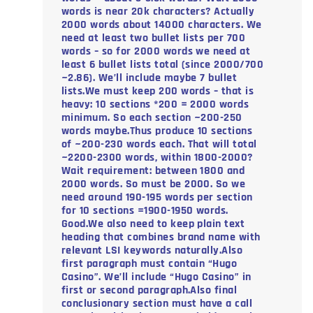
words is near 20k characters? Actually
2000 words about 14000 characters. We
need at least two bullet lists per 700
words – so for 2000 words we need at
least 6 bullet lists total (since 2000/700
~2.86). We’ll include maybe 7 bullet
lists.We must keep 200 words – that is
heavy: 10 sections *200 = 2000 words
minimum. So each section ~200-250
words maybe.Thus produce 10 sections
of ~200-230 words each. That will total
~2200-2300 words, within 1800-2000?
Wait requirement: between 1800 and
2000 words. So must be 2000. So we
need around 190-195 words per section
for 10 sections =1900-1950 words.
Good.We also need to keep plain text
heading that combines brand name with
relevant LSI keywords naturally.Also
first paragraph must contain “Hugo
Casino”. We’ll include “Hugo Casino” in
first or second paragraph.Also final
conclusionary section must have a call