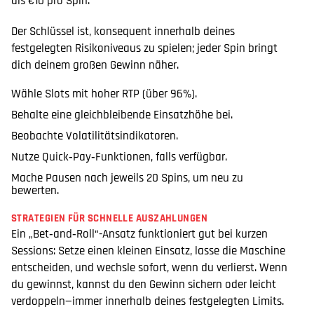
als €10 pro Spin.
Der Schlüssel ist, konsequent innerhalb deines
festgelegten Risikoniveaus zu spielen; jeder Spin bringt
dich deinem großen Gewinn näher.
Wähle Slots mit hoher RTP (über 96%).
Behalte eine gleichbleibende Einsatzhöhe bei.
Beobachte Volatilitätsindikatoren.
Nutze Quick‑Pay‑Funktionen, falls verfügbar.
Mache Pausen nach jeweils 20 Spins, um neu zu
bewerten.
STRATEGIEN FÜR SCHNELLE AUSZAHLUNGEN
Ein „Bet‑and‑Roll“-Ansatz funktioniert gut bei kurzen
Sessions: Setze einen kleinen Einsatz, lasse die Maschine
entscheiden, und wechsle sofort, wenn du verlierst. Wenn
du gewinnst, kannst du den Gewinn sichern oder leicht
verdoppeln—immer innerhalb deines festgelegten Limits.