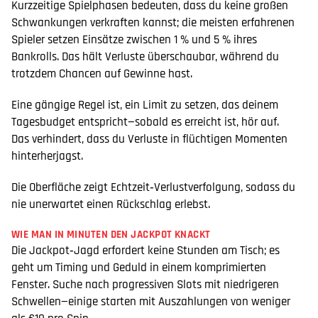
Kurzzeitige Spielphasen bedeuten, dass du keine großen
Schwankungen verkraften kannst; die meisten erfahrenen
Spieler setzen Einsätze zwischen 1 % und 5 % ihres
Bankrolls. Das hält Verluste überschaubar, während du
trotzdem Chancen auf Gewinne hast.
Eine gängige Regel ist, ein Limit zu setzen, das deinem
Tagesbudget entspricht—sobald es erreicht ist, hör auf.
Das verhindert, dass du Verluste in flüchtigen Momenten
hinterherjagst.
Die Oberfläche zeigt Echtzeit‑Verlustverfolgung, sodass du
nie unerwartet einen Rückschlag erlebst.
WIE MAN IN MINUTEN DEN JACKPOT KNACKT
Die Jackpot‑Jagd erfordert keine Stunden am Tisch; es
geht um Timing und Geduld in einem komprimierten
Fenster. Suche nach progressiven Slots mit niedrigeren
Schwellen—einige starten mit Auszahlungen von weniger