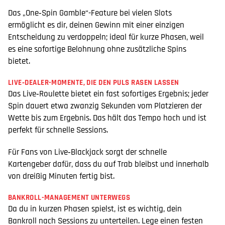
Das „One‑Spin Gamble“-Feature bei vielen Slots
ermöglicht es dir, deinen Gewinn mit einer einzigen
Entscheidung zu verdoppeln; ideal für kurze Phasen, weil
es eine sofortige Belohnung ohne zusätzliche Spins
bietet.
LIVE‑DEALER-MOMENTE, DIE DEN PULS RASEN LASSEN
Das Live‑Roulette bietet ein fast sofortiges Ergebnis; jeder
Spin dauert etwa zwanzig Sekunden vom Platzieren der
Wette bis zum Ergebnis. Das hält das Tempo hoch und ist
perfekt für schnelle Sessions.
Für Fans von Live‑Blackjack sorgt der schnelle
Kartengeber dafür, dass du auf Trab bleibst und innerhalb
von dreißig Minuten fertig bist.
BANKROLL-MANAGEMENT UNTERWEGS
Da du in kurzen Phasen spielst, ist es wichtig, dein
Bankroll nach Sessions zu unterteilen. Lege einen festen