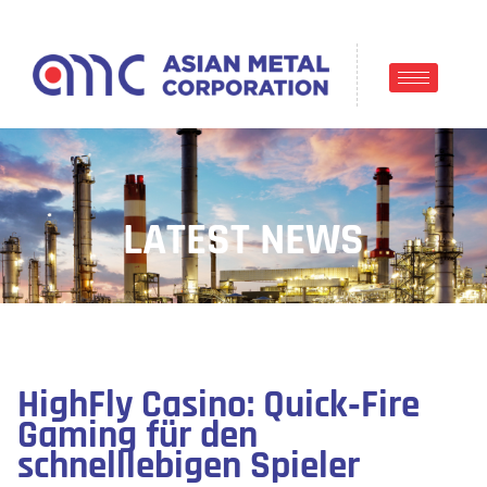
LATEST NEWS
HighFly Casino: Quick‑Fire
Gaming für den
schnelllebigen Spieler