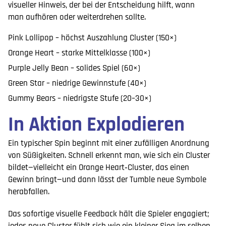
visueller Hinweis, der bei der Entscheidung hilft, wann
man aufhören oder weiterdrehen sollte.
Pink Lollipop – höchst Auszahlung Cluster (150×)
Orange Heart – starke Mittelklasse (100×)
Purple Jelly Bean – solides Spiel (60×)
Green Star – niedrige Gewinnstufe (40×)
Gummy Bears – niedrigste Stufe (20–30×)
In Aktion Explodieren
Ein typischer Spin beginnt mit einer zufälligen Anordnung
von Süßigkeiten. Schnell erkennt man, wie sich ein Cluster
bildet—vielleicht ein Orange Heart‑Cluster, das einen
Gewinn bringt—und dann lässt der Tumble neue Symbole
herabfallen.
Das sofortige visuelle Feedback hält die Spieler engagiert;
jedes neue Cluster fühlt sich wie ein kleiner Sieg im selben