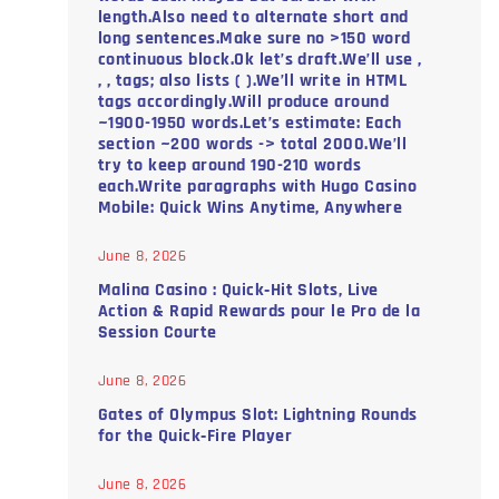
length.Also need to alternate short and
long sentences.Make sure no >150 word
continuous block.Ok let’s draft.We’ll use ,
, , tags; also lists ( ).We’ll write in HTML
tags accordingly.Will produce around
~1900-1950 words.Let’s estimate: Each
section ~200 words -> total 2000.We’ll
try to keep around 190-210 words
each.Write paragraphs with Hugo Casino
Mobile: Quick Wins Anytime, Anywhere
June 8, 2026
Malina Casino : Quick‑Hit Slots, Live
Action & Rapid Rewards pour le Pro de la
Session Courte
June 8, 2026
Gates of Olympus Slot: Lightning Rounds
for the Quick‑Fire Player
June 8, 2026