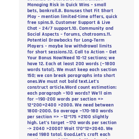
Managing Risk in Quick Wins – small
bets, bankroll.8. Bonuses that Fit Short
Play – mention limited-time offers, quick
free spins.9. Customer Support & Live
Chat – 24/7 support.10. Community and
Social Aspects – forums, chatrooms.11.
Potential Drawbacks for Long‑Term
Players – maybe low withdrawal limits
for short sessions.12. Call to Action – Get
Your Bonus Now!Need 10-12 sections; we
have 12. Each at least 200 words (~1800
words total). We must keep each section
150; we can break paragraphs into short
ones.We must not bold text.Let’s
construct article.Word count estimation:
each paragraph ~100 words? We’ll aim
for ~190-200 words per section =>
12*200=2400 >2000. We need between
1800-2000. So average ~170-180 words
per section => ~12*175 =2100 slightly
high. Let’s target ~170 words per section
-> 2040 >2000? Wait 170*12=2040. We
need 1980 total. Good.Let’s craft each