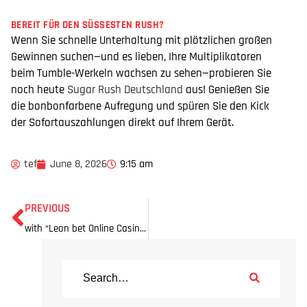
BEREIT FÜR DEN SÜSSESTEN RUSH?
Wenn Sie schnelle Unterhaltung mit plötzlichen großen
Gewinnen suchen—und es lieben, Ihre Multiplikatoren
beim Tumble-Werkeln wachsen zu sehen—probieren Sie
noch heute
Sugar Rush Deutschland
aus! Genießen Sie
die bonbonfarbene Aufregung und spüren Sie den Kick
der Sofortauszahlungen direkt auf Ihrem Gerät.
tef
June 8, 2026
9:15 am
PREVIOUS
with “Leon bet Online Casino: Quick Wins and High-Intensity Slots” maybe. Include Leon keyword in first paragraph.2. Game Variety for Quick Play – mention Starburst XXXtreme, Sweet Bonanza, etc.3. Mobile Friendly Experience – talk about responsive mobile site.4. Fast Payouts and Simple Deposits – mention crypto, e-wallet.5. Short Session Strategy – explain quick decision making, risk tolerance.6. Example Session Flow – a playthrough of Sweet Bonanza or Starburst XXXtreme.7. Managing Risk in Quick Wins – small bets, bankroll.8. Bonuses that Fit Short Play – mention limited-time offers, quick free spins.9. Customer Support & Live Chat – 24/7 support.10. Community and Social Aspects – forums, chatrooms.11. Potential Drawbacks for Long‑Term Players – maybe low withdrawal limits for short sessions.12. Call to Action – Get Your Bonus Now!Need 10-12 sections; we have 12. Each at least 200 words (~1800 words total). We must keep each section 150; we can break paragraphs into short ones.We must not bold text.Let’s construct article.Word count estimation: each paragraph ~100 words? We’ll aim for ~190-200 words per section => 12*200=2400 >2000. We need between 1800-2000. So average ~170-180 words per section => ~12*175 =2100 slightly high. Let’s target ~170 words per section -> 2040 >2000? Wait 170*12=2040. We need 1980 total. Good.Let’s craft each section around 165 words.Check each paragraph length: keep under 150.Use tags for all paragraphs.Let’s start.Leon bet Online Casino: Quick Wins and High‑Intensity Slots