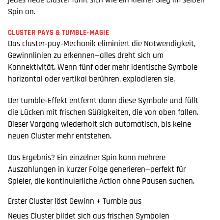
Spin an.
CLUSTER PAYS & TUMBLE‑MAGIE
Das cluster‑pay‑Mechanik eliminiert die Notwendigkeit,
Gewinnlinien zu erkennen—alles dreht sich um
Konnektivität. Wenn fünf oder mehr identische Symbole
horizontal oder vertikal berühren, explodieren sie.
Der tumble‑Effekt entfernt dann diese Symbole und füllt
die Lücken mit frischen Süßigkeiten, die von oben fallen.
Dieser Vorgang wiederholt sich automatisch, bis keine
neuen Cluster mehr entstehen.
Das Ergebnis? Ein einzelner Spin kann mehrere
Auszahlungen in kurzer Folge generieren—perfekt für
Spieler, die kontinuierliche Action ohne Pausen suchen.
Erster Cluster löst Gewinn + Tumble aus
Neues Cluster bildet sich aus frischen Symbolen