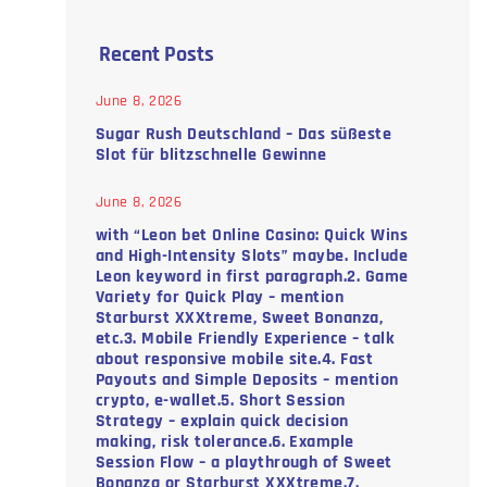
Recent Posts
June 8, 2026
Sugar Rush Deutschland – Das süßeste
Slot für blitzschnelle Gewinne
June 8, 2026
with “Leon bet Online Casino: Quick Wins
and High-Intensity Slots” maybe. Include
Leon keyword in first paragraph.2. Game
Variety for Quick Play – mention
Starburst XXXtreme, Sweet Bonanza,
etc.3. Mobile Friendly Experience – talk
about responsive mobile site.4. Fast
Payouts and Simple Deposits – mention
crypto, e-wallet.5. Short Session
Strategy – explain quick decision
making, risk tolerance.6. Example
Session Flow – a playthrough of Sweet
Bonanza or Starburst XXXtreme.7.