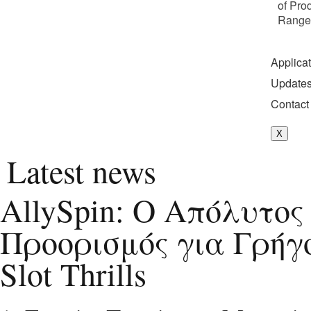
of Pro
Range
Applica
Update
Contact
X
Latest news
AllySpin: Ο Απόλυτος
Προορισμός για Γρήγ
Slot Thrills