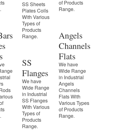
ts
of Products
SS Sheets
.
Range.
Plates Coils
With Various
Types of
Products
Bars
Angels
Range.
es
Channels
s
Flats
SS
ve
We have
Flanges
Range
Wide Range
strial
in Industrial
We have
rs
Angels
Wide Range
 Rods
Channels
in Industrial
arious
Flats With
SS Flanges
of
Various Types
With Various
ts
of Products
Types of
.
Range.
Products
Range.