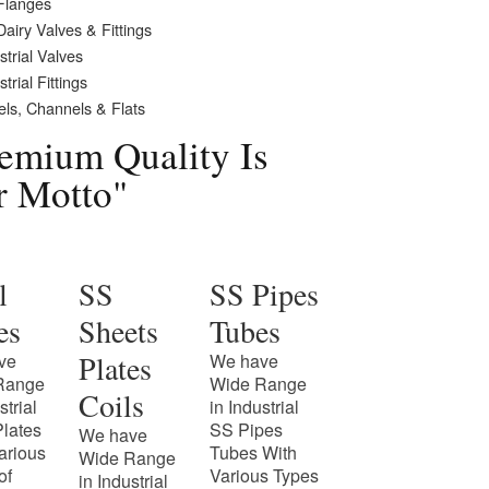
Flanges
airy Valves & Fittings
strial Valves
strial Fittings
ls, Channels & Flats
emium Quality Is
r Motto"
l
SS
SS Pipes
es
Sheets
Tubes
Plates
ve
We have
Range
Wide Range
Coils
strial
in Industrial
Plates
SS Pipes
We have
arious
Tubes With
Wide Range
of
Various Types
in Industrial