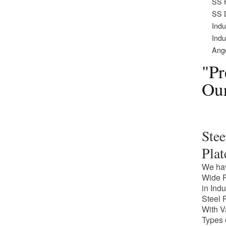
SS 
SS D
Indu
Indu
Ange
"Pr
Ou
Stee
Plat
We ha
Wide 
in Indu
Steel 
With V
Types 