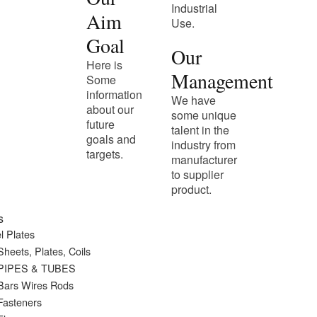
Industrial
Aim
Use.
Goal
Our
Here is
Management
Some
information
We have
about our
some unique
future
talent in the
goals and
industry from
targets.
manufacturer
to supplier
product.
s
l Plates
heets, Plates, Coils
PIPES & TUBES
Bars Wires Rods
Fasteners