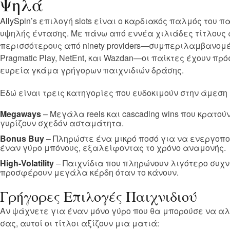
Ψηλά
AllySpin
’s επιλογή slots είναι ο καρδιακός παλμός του π
υψηλής έντασης. Με πάνω από εννέα χιλιάδες τίτλους
περισσότερους από ninety providers—συμπεριλαμβανομ
Pragmatic Play, NetEnt, και Wazdan—οι παίκτες έχουν πρ
ευρεία γκάμα γρήγορων παιχνιδιών δράσης.
Εδώ είναι τρεις κατηγορίες που ευδοκιμούν στην άμεση 
Megaways
– Μεγάλα reels και cascading wins που κρατούν
γυρίζουν σχεδόν ασταμάτητα.
Bonus Buy
– Πληρώστε ένα μικρό ποσό για να ενεργοπ
έναν γύρο μπόνους, εξαλείφοντας το χρόνο αναμονής.
High‑Volatility
– Παιχνίδια που πληρώνουν λιγότερο συχ
προσφέρουν μεγάλα κέρδη όταν το κάνουν.
Γρήγορες Επιλογές Παιχνιδιού
Αν ψάχνετε για έναν μόνο γύρο που θα μπορούσε να α
σας, αυτοί οι τίτλοι αξίζουν μια ματιά: