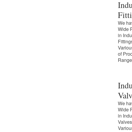
Indu
Fitt
We ha
Wide 
in Indu
Fitting
Variou
of Pro
Range
Indu
Valv
We ha
Wide 
in Indu
Valves
Variou