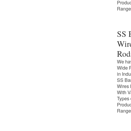
Produc
Range
SS 
Wir
Rod
We ha
Wide 
in Indu
SS Ba
Wires
With V
Types 
Produc
Range