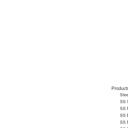
Product
Stee
SS S
SS 
SS 
SS 