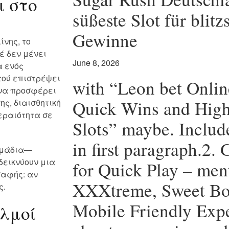
ι στο
süßeste Slot für blitz
Gewinne
νης, το
έ δεν μένει
June 8, 2026
α ενός
τού επιστρέψει
with “Leon bet Onlin
 να προσφέρει
Quick Wins and High
ης, διαισθητική
τεραιότητα σε
Slots” maybe. Inclu
in first paragraph.2.
ημάδια—
δεικνύουν μια
for Quick Play – men
σαφής: αν
XXXtreme, Sweet Bon
ς.
Mobile Friendly Expe
αλμοί