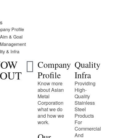
s
pany Profile
 Aim & Goal
 Management
ity & Infra
NOW
Company
Quality
OUT
Profile
Infra
Know more
Providing
about Asian
High-
Metal
Quality
Corporation
Stainless
what we do
Steel
and how we
Products
work.
For
Commercial
Our
And