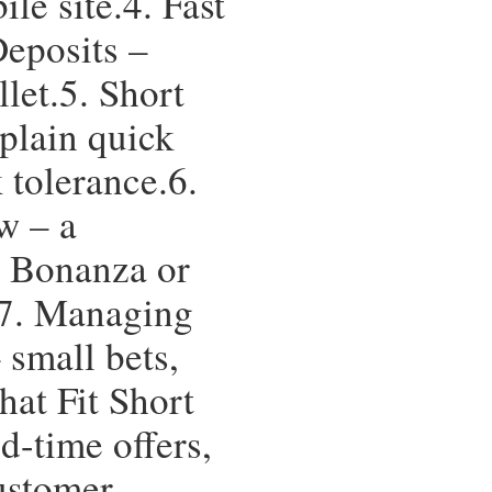
le site.4. Fast
eposits –
let.5. Short
plain quick
 tolerance.6.
w – a
t Bonanza or
7. Managing
 small bets,
hat Fit Short
d-time offers,
Customer