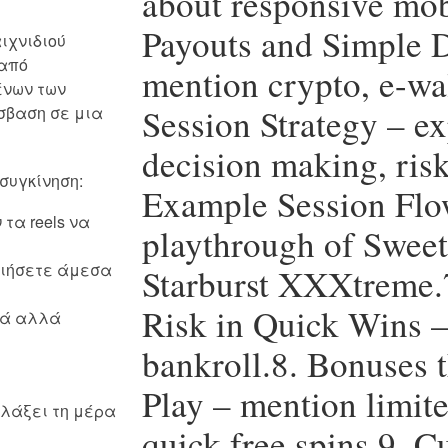
about responsive mobi
Payouts and Simple D
αιχνιδιού
 από
mention crypto, e-wal
ένων των
Session Strategy – ex
όσβαση σε μια
decision making, risk
συγκίνηση:
Example Session Flo
 τα reels να
playthrough of Swee
οιήσετε άμεσα
Starburst XXXtreme.
Risk in Quick Wins –
νά αλλά
bankroll.8. Bonuses t
Play – mention limite
λλάξει τη μέρα
quick free spins.9. 