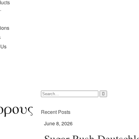
ducts
.
tions
s
 Us
ορους
Recent Posts
June 8, 2026
Sugar Rush Deutschl