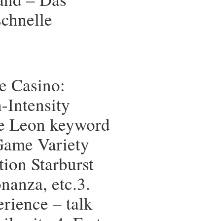
schnelle
e Casino:
-Intensity
de Leon keyword
 Game Variety
tion Starburst
anza, etc.3.
rience – talk