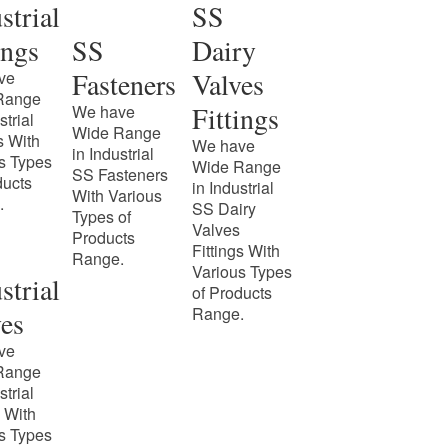
strial
SS
ings
SS
Dairy
Fasteners
Valves
ve
Range
Fittings
We have
strial
Wide Range
s With
We have
in Industrial
s Types
Wide Range
SS Fasteners
ducts
in Industrial
With Various
.
SS Dairy
Types of
Valves
Products
Fittings With
Range.
Various Types
strial
of Products
Range.
es
ve
Range
strial
 With
s Types